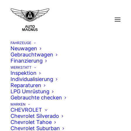
FAHRZEUGE
Neuwagen
Datenschutzerklärung
Gebrauchtwagen
Finanzierung
WERKSTATT
Inspektion
Wir führen unsere Webseiten nach den im
Individualisierung
Folgenden geregelten Grundsätzen:
Reparaturen
LPG Umrüstung
Wir verpflichten uns, die gesetzlichen
Gebrauchte checken
Bestimmungen zum Datenschutz
MARKEN
CHEVROLET
einzuhalten und bemühen uns, stets die
Chevrolet Silverado
Grundsätze der Datenvermeidung und der
Chevrolet Tahoe
Datenminimierung zu berücksichtigen.
Chevrolet Suburban