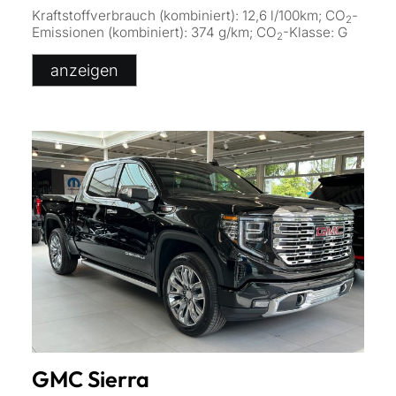
Kraftstoffverbrauch (kombiniert):
12,6 l/100km
;
CO
-
2
Emissionen (kombiniert):
374 g/km
;
CO
-Klasse:
G
2
anzeigen
GMC
Sierra