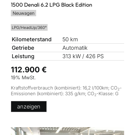
1500 Denali 6.2 LPG Black Edition
Neuwagen
LPG/HeadUp/360°
Kilometerstand
50 km
Getriebe
Automatik
Leistung
313 kW / 426 PS
112.900 €
19% MwSt.
Kraftstoffverbrauch (kombiniert):
16,2 l/100km
;
CO
-
2
Emissionen (kombiniert):
335 g/km
;
CO
-Klasse:
G
2
anzeigen