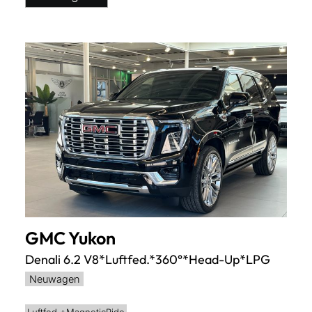
GMC
Yukon
Denali 6.2 V8*Luftfed.*360°*Head-Up*LPG
Neuwagen
Luftfed.+MagneticRide