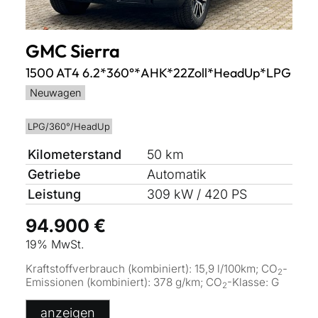
GMC
Sierra
1500 AT4 6.2*360°*AHK*22Zoll*HeadUp*LPG
Neuwagen
LPG/360°/HeadUp
Kilometerstand
50 km
Getriebe
Automatik
Leistung
309 kW / 420 PS
94.900 €
19% MwSt.
Kraftstoffverbrauch (kombiniert):
15,9 l/100km
;
CO
-
2
Emissionen (kombiniert):
378 g/km
;
CO
-Klasse:
G
2
anzeigen