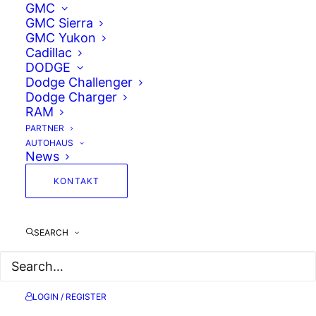
GMC
GMC Sierra
BRANDNEUE
GMC Yukon
Cadillac
NEUWAGEN.
DODGE
Dodge Challenger
Dodge Charger
RAM
Chevrolet, GMC, Cadillac, Dodge, RAM – wie
PARTNER
es euch gefällt. Für Europas Straßen
AUTOHAUS
professionell homologiert, zugelassen und
News
mit 2 Jahren Herstellergarantie. Garantiert.
KONTAKT
SEARCH
LOGIN / REGISTER