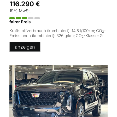
116.290 €
19% MwSt.
fairer Preis
Kraftstoffverbrauch (kombiniert):
14,6 l/100km
;
CO
-
2
Emissionen (kombiniert):
326 g/km
;
CO
-Klasse:
G
2
anzeigen