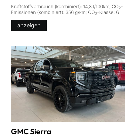
Kraftstoffverbrauch (kombiniert):
14,3 l/100km
;
CO
-
2
Emissionen (kombiniert):
356 g/km
;
CO
-Klasse:
G
2
anzeigen
GMC
Sierra