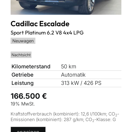
Cadillac
Escalade
Sport Platinum 6.2 V8 4x4 LPG
Neuwagen
Nachtsicht
Kilometerstand
50 km
Getriebe
Automatik
Leistung
313 kW / 426 PS
166.500 €
19% MwSt.
Kraftstoffverbrauch (kombiniert):
12,6 l/100km
;
CO
-
2
Emissionen (kombiniert):
287 g/km
;
CO
-Klasse:
G
2