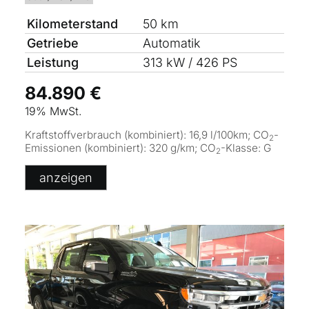
Kilometerstand
50 km
Getriebe
Automatik
Leistung
313 kW / 426 PS
84.890 €
19% MwSt.
Kraftstoffverbrauch (kombiniert):
16,9 l/100km
;
CO
-
2
Emissionen (kombiniert):
320 g/km
;
CO
-Klasse:
G
2
anzeigen