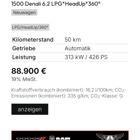
1500 Denali 6.2 LPG*HeadUp*360°
Neuwagen
LPG/HeadUp/360°
Kilometerstand
50 km
Getriebe
Automatik
Leistung
313 kW / 426 PS
88.900 €
19% MwSt.
Kraftstoffverbrauch (kombiniert):
16,2 l/100km
;
CO
-
2
Emissionen (kombiniert):
335 g/km
;
CO
-Klasse:
G
2
anzeigen