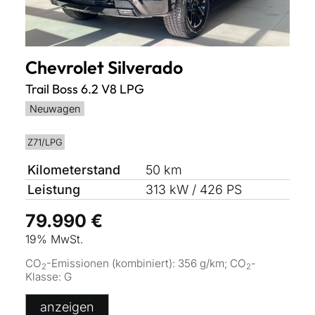
Chevrolet
Silverado
Trail Boss 6.2 V8 LPG
Neuwagen
Z71/LPG
Kilometerstand
50 km
Leistung
313 kW / 426 PS
79.990 €
19% MwSt.
CO
-Emissionen (kombiniert):
356 g/km
;
CO
-
2
2
Klasse:
G
anzeigen