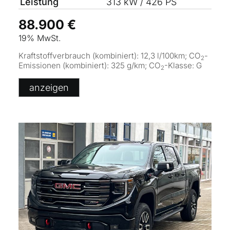
Leistung
313 kW / 426 PS
88.900 €
19% MwSt.
Kraftstoffverbrauch (kombiniert):
12,3 l/100km
;
CO
-
2
Emissionen (kombiniert):
325 g/km
;
CO
-Klasse:
G
2
anzeigen