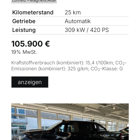
Kilometerstand
25 km
Getriebe
Automatik
Leistung
309 kW / 420 PS
105.900 €
19% MwSt.
Kraftstoffverbrauch (kombiniert):
15,4 l/100km
;
CO
-
2
Emissionen (kombiniert):
325 g/km
;
CO
-Klasse:
G
2
anzeigen